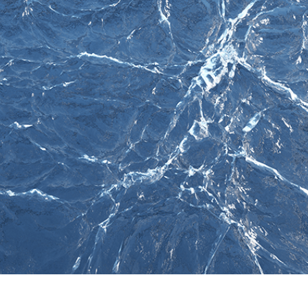
ötuş Hizmetleri
Mücevher Rötuş Hizmetleri
AI Eğitim Verileri