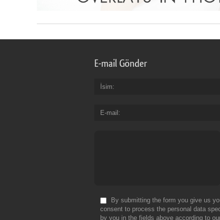
E-mail Gönder
İsim
E-mail
By submitting the form you give us yo
consent to process the personal data spec
by you in the fields above according to ou