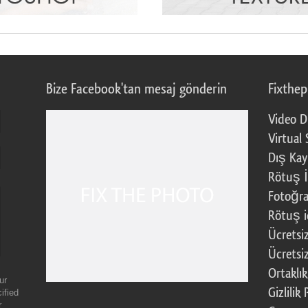
Bize Facebook'tan mesaj gönderin
Fixthe
Video D
Virtual 
Dış Kay
Rötuş İ
Fotoğra
Rötuş i
Ücretsi
Ücretsi
Ortaklı
ur
Gizlilik 
ified
r