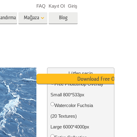
FAQ
Kayıt Ol
Giriş
landırma
Mağaza
Blog
es
Video
Profesyonel LUT
Video Yer Paylaşımları
zmetleri
Emlak Fotoğraf Düzenleme
Hizmetleri
Lütfen seçin
Download Free Overlay
Free Photoshop Overlay
nü
Small 800*533px
etleri
Fotoğraf Restorasyon Hizmetleri
Watercolor Fuchsia
(20 Textures)
Large 6000*4000px