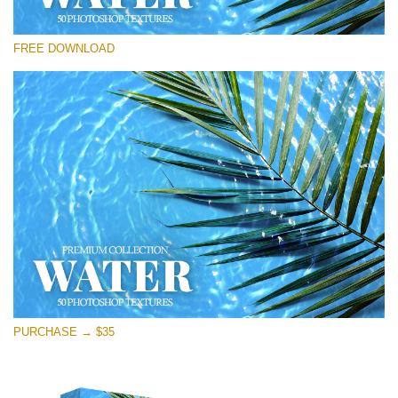
Lütfen seçin
FREE DOWNLOAD
Free Photoshop Overlay
Small 800*533px
Water Textures
(50 Textures)
Large 6000*4000px
Entire Collection
(1783 Overlays)
Large 6000*4000px
Ücretsiz indirin
PURCHASE → $35