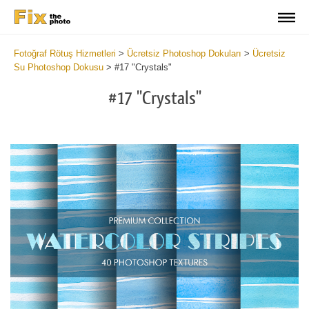
Fotoğraf Rötuş Hizmetleri
>
Ücretsiz Photoshop Dokuları
>
Ücretsiz
Su Photoshop Dokusu
>
#17 "Crystals"
#17 "Crystals"
Do
Fr
Ov