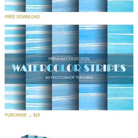
Lütfen seçin
FREE DOWNLOAD
Free Photoshop Overlay
Small 800*533px
Stripes Watercolor
(25 Textures)
Large 6000*4000px
Entire Collection
(1783 Overlays)
Large 6000*4000px
Ücretsiz indirin
PURCHASE → $18