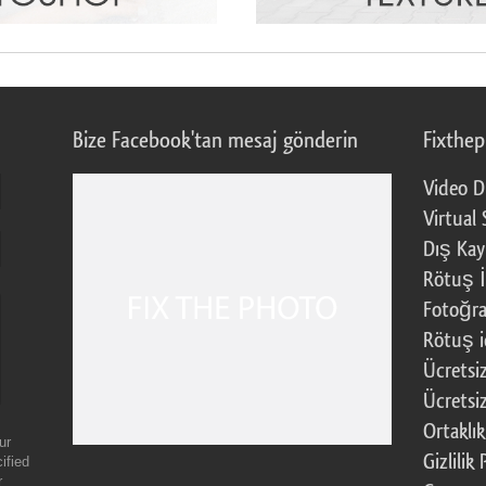
Bize Facebook'tan mesaj gönderin
Fixthe
Video D
Virtual 
Dış Kay
Rötuş İ
Fotoğra
Rötuş i
Ücretsi
Ücretsi
Ortaklı
ur
Gizlilik 
ified
r