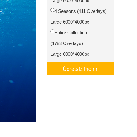
Large 6000*4000px
Video Editing Services
4 Seasons (411 Overlays)
Large 6000*4000px
Entire Collection
(1783 Overlays)
Large 6000*4000px
Ücretsiz indirin