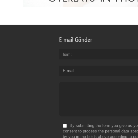
E-mail Gönder
İsim
E-mail
By submitting the form you give us yo
consent to process the personal data spec
by you in the fields above according to ou