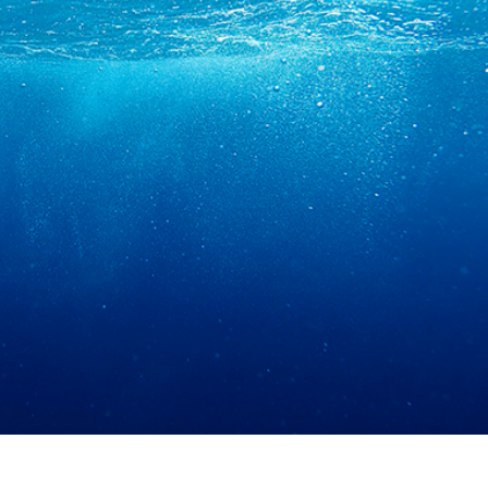
ötuş Hizmetleri
Mücevher Rötuş Hizmetleri
AI Eğitim Verileri