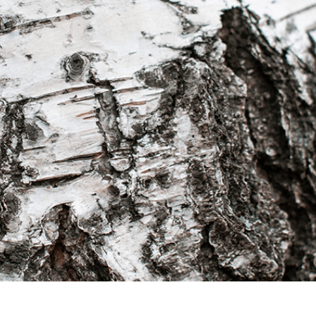
ötuş Hizmetleri
Mücevher Rötuş Hizmetleri
AI Eğitim Verileri