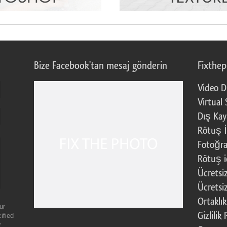
Bize Facebook'tan mesaj gönderin
Fixthe
Video D
Virtual 
Dış Kay
Rötuş İ
Fotoğra
Rötuş i
Ücretsi
Ücretsi
Ortaklı
ur
Gizlilik 
ified
r