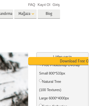
FAQ
Kayıt Ol
Giriş
landırma
Mağaza
Blog
es
Video
Profesyonel LUT
Video Yer Paylaşımları
zmetleri
Emlak Fotoğraf Düzenleme
Hizmetleri
Lütfen seçin
Download Free Overlay
Free Photoshop Overlay
nü
Small 800*533px
etleri
Fotoğraf Restorasyon Hizmetleri
Natural Tree
(100 Textures)
Large 6000*4000px