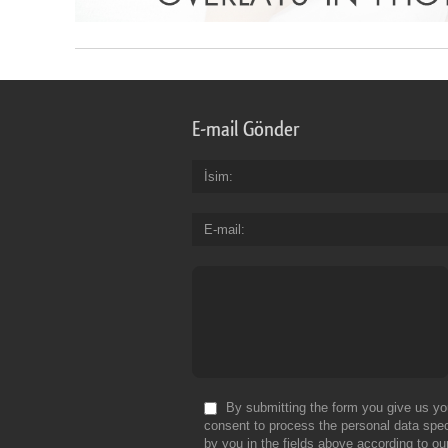
E-mail Gönder
İsim
E-mail
By submitting the form you give us yo
consent to process the personal data spec
by you in the fields above according to ou