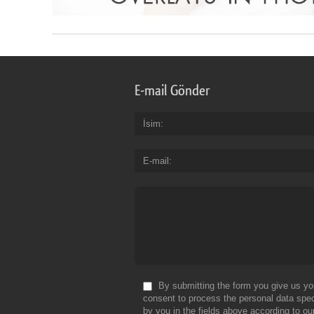
E-mail Gönder
İsim
E-mail
By submitting the form you give us yo
consent to process the personal data spec
by you in the fields above according to ou