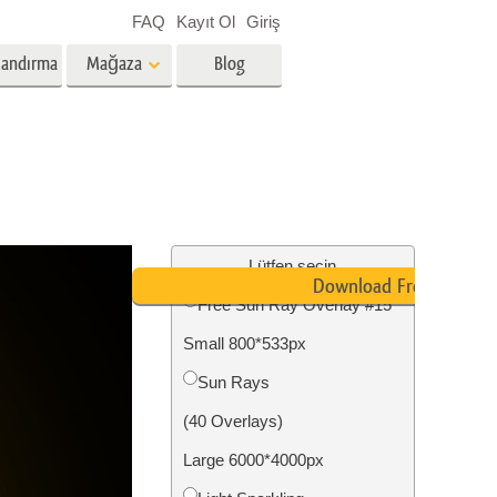
FAQ
Kayıt Ol
Giriş
landırma
Mağaza
Blog
es
Video
Profesyonel LUT
Video Yer Paylaşımları
zmetleri
Emlak Fotoğraf Düzenleme
Hizmetleri
Lütfen seçin
Download Free
Free Sun Ray Overlay #15
nü
Small 800*533px
etleri
Fotoğraf Restorasyon Hizmetleri
Sun Rays
(40 Overlays)
Large 6000*4000px