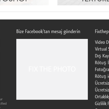
Bize Facebook'tan mesaj gönderin
Fixthe
Video D
Virtual 
Dış Kay
Rötuş İ
Fotoğra
Rötuş i
Ücretsi
Ücretsi
Ortaklı
ur
Gizlilik 
ified
r