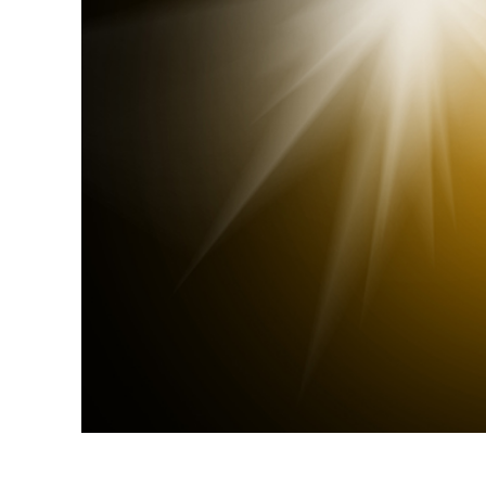
Ürün R