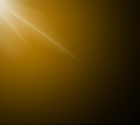
ötuş Hizmetleri
Mücevher Rötuş Hizmetleri
AI Eğitim Verileri