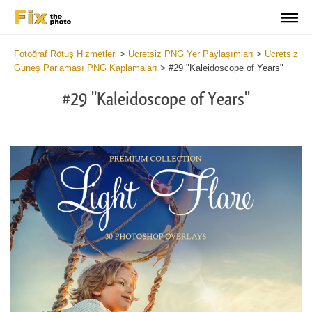
Fotoğraf Rötuş Hizmetleri
>
Ücretsiz PNG Yer Paylaşımları
>
Ücretsiz
Güneş Parlaması PNG Kaplamaları
>
#29 "Kaleidoscope of Years"
#29 "Kaleidoscope of Years"
Do
Fr