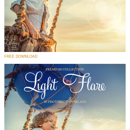
Lütfen seçin
Free Photoshop Overlay #29
Small 800*533px
Light Flare
(30 Overlays)
FREE DOWNLOAD
Large 6000*4000px
Light Sparkling
(740 Overlays)
Large 6000*4000px
Entire Collection
(1783 Overlays)
Large 6000*4000px