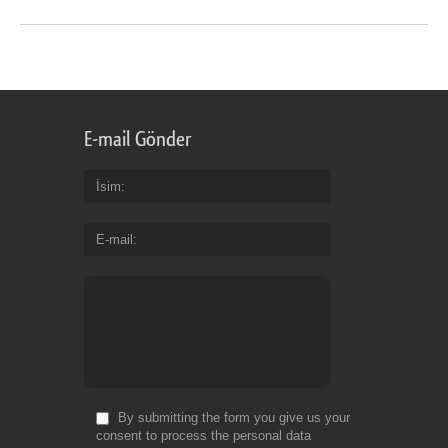
E-mail Gönder
İsim
E-mail
By submitting the form you give us your
consent to process the personal data