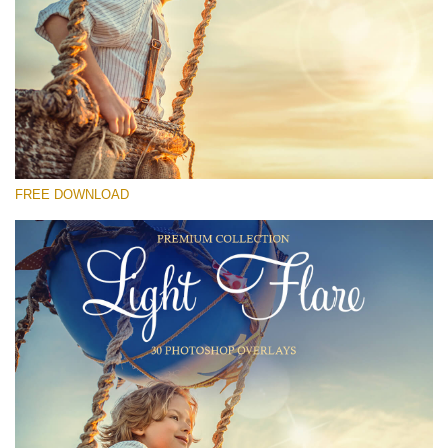
Lütfen seçin
Free Photoshop Overlay #28
Small 800*533px
Light Flare
(30 Overlays)
FREE DOWNLOAD
Large 6000*4000px
Luxury Wedding
(373 Overlays)
Large 6000*4000px
Entire Collection
(1783 Overlays)
Large 6000*4000px