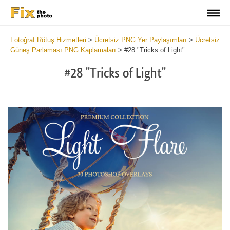
Fotoğraf Rötuş Hizmetleri
>
Ücretsiz PNG Yer Paylaşımları
>
Ücretsiz
Güneş Parlaması PNG Kaplamaları
>
#28 "Tricks of Light"
#28 "Tricks of Light"
Do
Fr