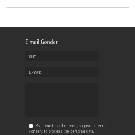
E-mail Gönder
İsim
E-mail
By submitting the form you give us your
consent to process the personal data