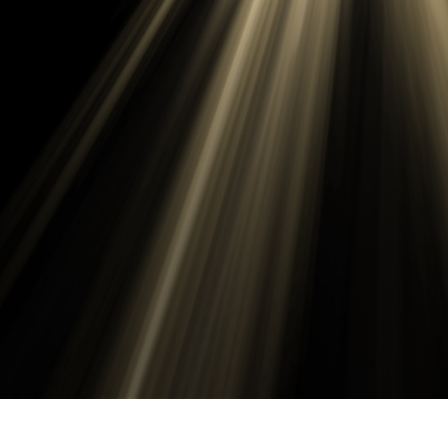
ötuş Hizmetleri
Mücevher Rötuş Hizmetleri
AI Eğitim Verileri