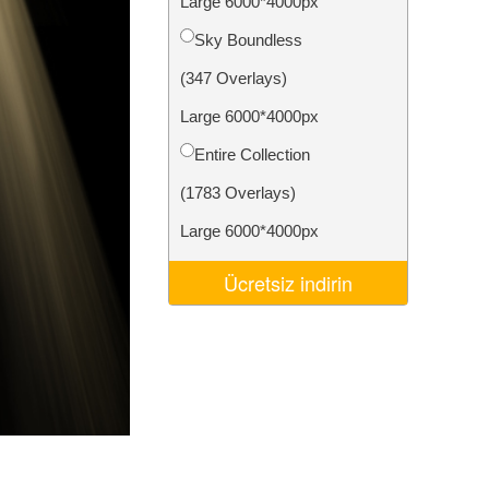
Large 6000*4000px
Video Editing Services
Sky Boundless
(347 Overlays)
Large 6000*4000px
Entire Collection
(1783 Overlays)
Large 6000*4000px
Ücretsiz indirin