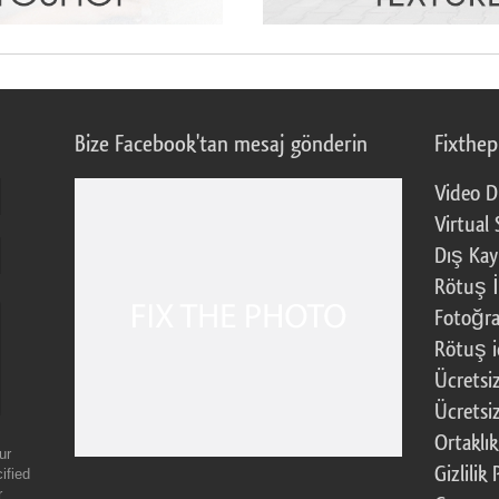
Bize Facebook'tan mesaj gönderin
Fixthe
Video D
Virtual 
Dış Kay
Rötuş İ
Fotoğra
Rötuş i
Ücretsi
Ücretsi
Ortaklı
ur
Gizlilik 
ified
r