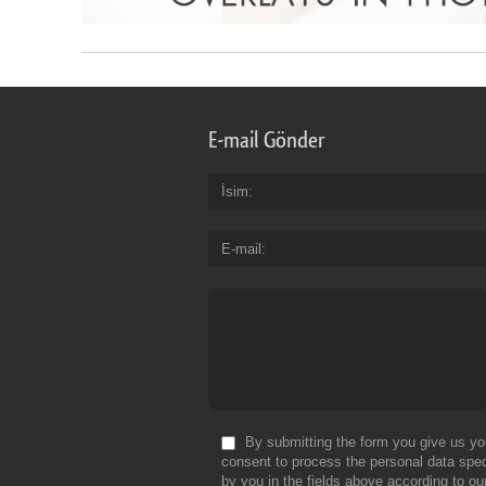
E-mail Gönder
İsim
E-mail
By submitting the form you give us yo
consent to process the personal data spec
by you in the fields above according to ou