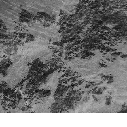
ötuş Hizmetleri
Mücevher Rötuş Hizmetleri
AI Eğitim Verileri