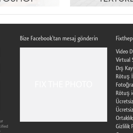
Bize Facebook'tan mesaj gönderin
Fixthe
Video D
Virtual 
Dış Kay
Rötuş İ
Fotoğra
Rötuş i
Ücretsi
Ücretsi
Ortaklı
ur
Gizlilik 
ified
r