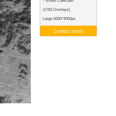
Entire Collection
Video Editing Services
(1783 Overlays)
Large 6000*4000px
Ücretsiz indirin