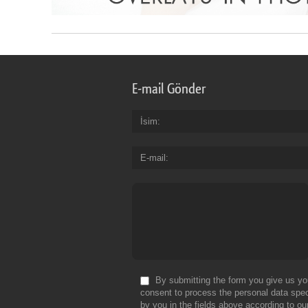
E-mail Gönder
İsim
E-mail
By submitting the form you give us yo
consent to process the personal data spec
by you in the fields above according to ou