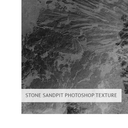
Ürün R