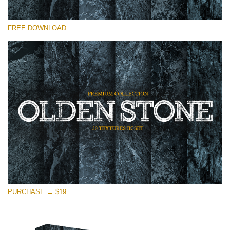
Lütfen seçin
FREE DOWNLOAD
Free Photoshop Overlay
Small 800*533px
Olden Stone
(30 Textures)
Large 6000*4000px
Entire Collection
(1783 Overlays)
Large 6000*4000px
Ücretsiz indirin
PURCHASE → $19