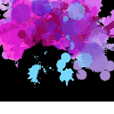
ötuş Hizmetleri
Mücevher Rötuş Hizmetleri
AI Eğitim Verileri