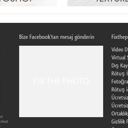
Bize Facebook'tan mesaj gönderin
Fixthe
Video D
Virtual 
Dış Kay
Rötuş İ
Fotoğra
Rötuş i
Ücretsi
Ücretsi
Ortaklı
ur
Gizlilik 
ified
r