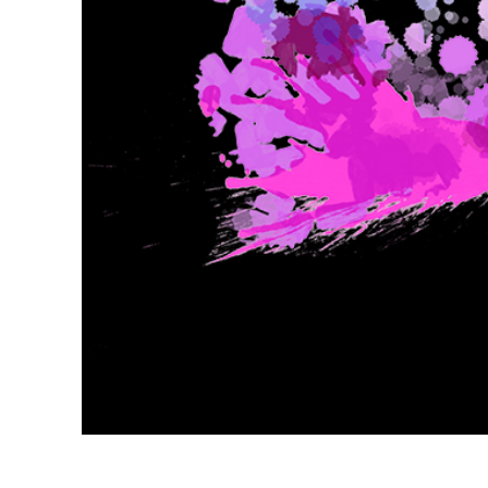
Ürün R