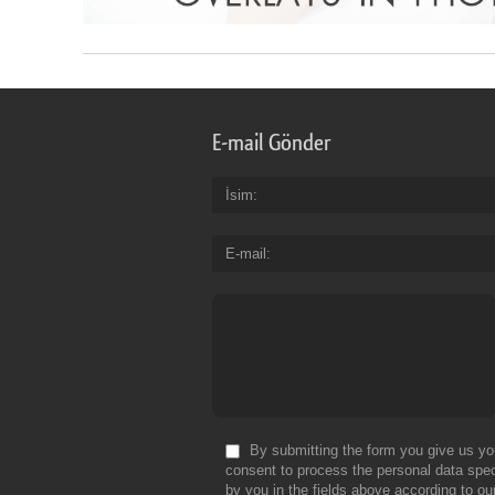
E-mail Gönder
İsim
E-mail
By submitting the form you give us yo
consent to process the personal data spec
by you in the fields above according to ou