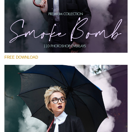
Lütfen seçin
Free PNG Overlay #26
Small 800*533px
Smoke Bomb
(110 Overlays)
FREE DOWNLOAD
Large 6000*4000px
4 Seasons (411 Overlays)
Large 6000*4000px
Entire Collection
(1783 Overlays)
Large 6000*4000px
Ücretsiz indirin