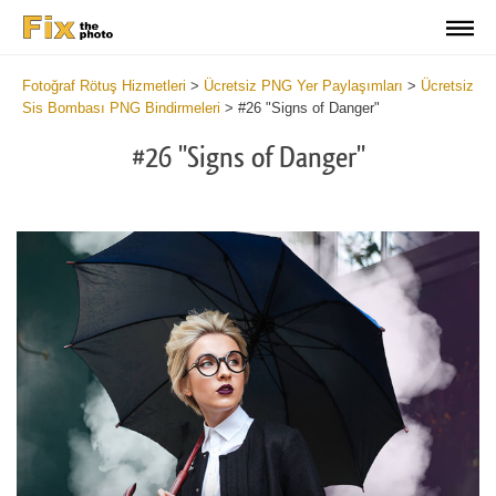
Fotoğraf Rötuş Hizmetleri
>
Ücretsiz PNG Yer Paylaşımları
>
Ücretsiz
Sis Bombası PNG Bindirmeleri
>
#26 "Signs of Danger"
#26 "Signs of Danger"
Do
Fr
PN