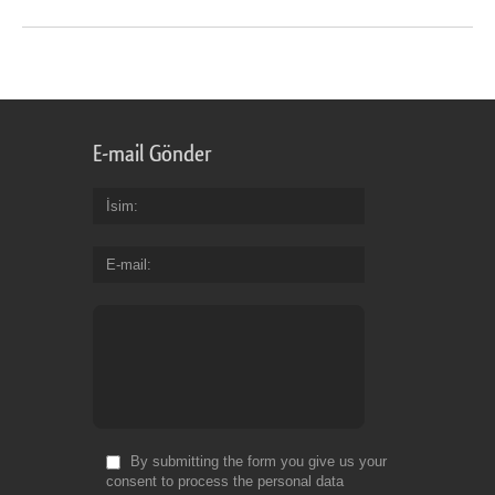
E-mail Gönder
İsim
E-mail
By submitting the form you give us your
consent to process the personal data