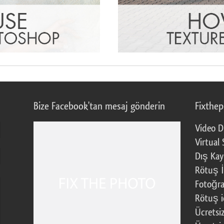
Bize Facebook'tan mesaj gönderin
Fixthe
Video D
Virtual 
Dış Kay
Rötuş İ
Fotoğra
Rötuş i
Ücretsi