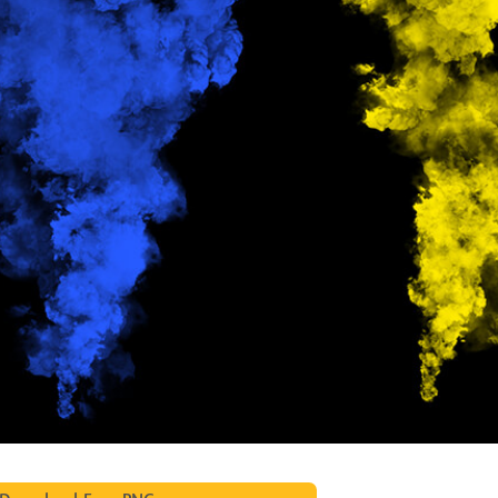
ötuş Hizmetleri
Mücevher Rötuş Hizmetleri
AI Eğitim Verileri