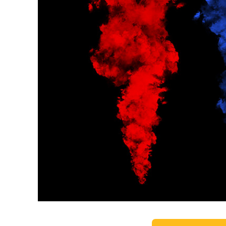
Ürün R