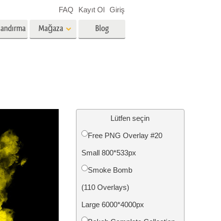
FAQ
Kayıt Ol
Giriş
landırma
Mağaza
Blog
es
Video
Profesyonel LUT
Video Yer Paylaşımları
zmetleri
Emlak Fotoğraf Düzenleme
Hizmetleri
Lütfen seçin
Free PNG Overlay #20
nü
Small 800*533px
etleri
Fotoğraf Restorasyon Hizmetleri
Smoke Bomb
(110 Overlays)
Large 6000*4000px