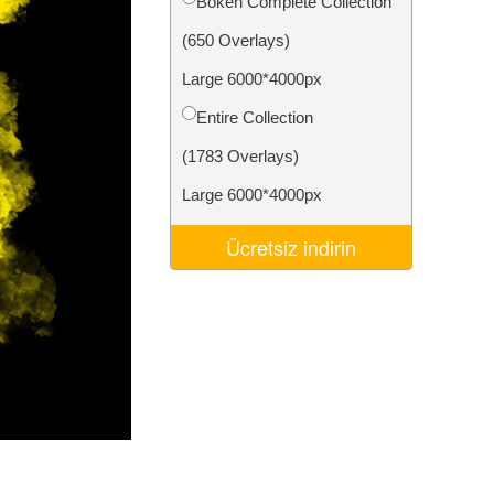
Bokeh Complete Collection
Video Editing Services
(650 Overlays)
Large 6000*4000px
Entire Collection
(1783 Overlays)
Large 6000*4000px
Ücretsiz indirin