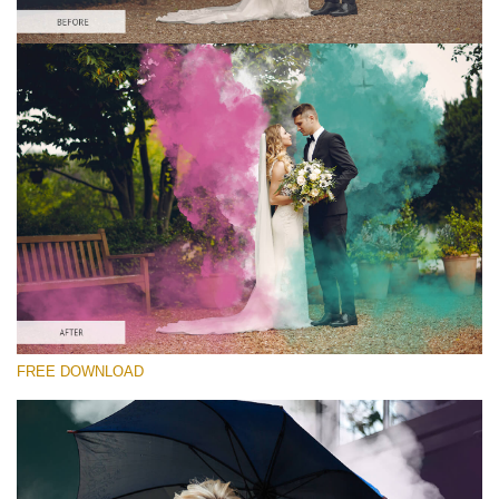
Lütfen seçin
Free PNG Overlay #2
Small 800*533px
Smoke Bomb
(110 Overlays)
Large 6000*4000px
4 Seasons (411 Overlays)
Large 6000*4000px
Entire Collection
FREE DOWNLOAD
(1783 Overlays)
Large 6000*4000px
Ücretsiz indirin