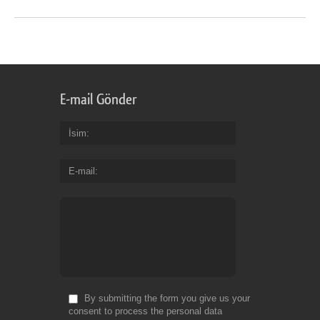
E-mail Gönder
İsim
E-mail
By submitting the form you give us your
consent to process the personal data