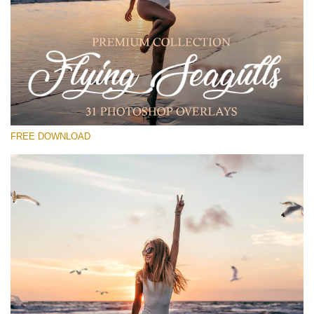
Lütfen seçin
Free PNG Overlay #14
Small 800*533px
Flying Seagulls
(31 Overlays)
FREE DOWNLOAD
Large 6000*4000px
Light Sparkling
(740 Overlays)
Large 6000*4000px
Entire Collection
(1783 Overlays)
Large 6000*4000px