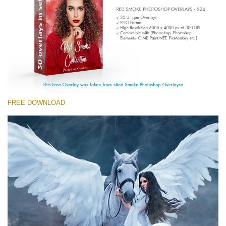
(1783 Overlays)
Large 6000*4000px
Ücretsiz indirin
FREE DOWNLOAD