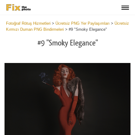
Fotoğraf Rötuş Hizmetleri
>
Ücretsiz PNG Yer Paylaşımları
>
Ücretsiz
Kırmızı Duman PNG Bindirmeleri
>
#9 "Smoky Elegance"
#9 "Smoky Elegance"
Do
Fr
PN