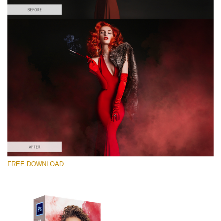
Lütfen seçin
Free PNG Overlay #9
Small 800*533px
Smoke Effect
(30 Overlays)
Large 6000*4000px
FREE DOWNLOAD
4 Seasons (411 Overlays)
Large 6000*4000px
Entire Collection