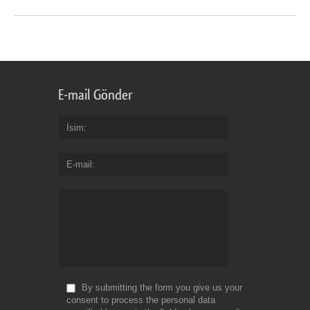
E-mail Gönder
İsim
E-mail
By submitting the form you give us your
consent to process the personal data