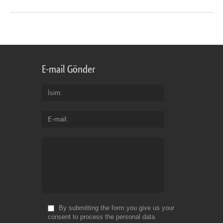
E-mail Gönder
İsim
E-mail
By submitting the form you give us your
consent to process the personal data