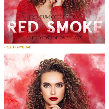
Lütfen seçin
Free Red Smoke Overlay #21
Small 800*533px
Red Smoke
(30 Overlays)
FREE DOWNLOAD
Large 6000*4000px
Luxury Wedding
(373 Overlays)
Large 6000*4000px
Entire Collection
(1783 Overlays)
Large 6000*4000px