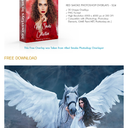
(1783 Overlays)
Large 6000*4000px
Ücretsiz indirin
FREE DOWNLOAD