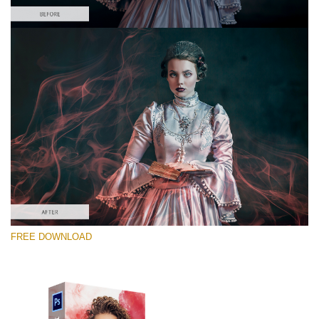
Lütfen seçin
Free PNG Overlay #2
Small 800*533px
Smoke Effect
(30 Overlays)
Large 6000*4000px
FREE DOWNLOAD
4 Seasons (411 Overlays)
Large 6000*4000px
Entire Collection