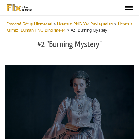
Fotoğraf Rötuş Hizmetleri
>
Ücretsiz PNG Yer Paylaşımları
>
Ücretsiz
Kırmızı Duman PNG Bindirmeleri
>
#2 "Burning Mystery"
#2 "Burning Mystery"
Do
Fr
PN