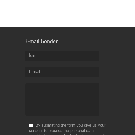
E-mail Gönder
İsim
E-mail
By submitting the form you give us your
consent to process the personal data