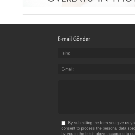
E-mail Gönder
İsim
E-mail
By submitting the form you give us yo
consent to process the personal data spec
by you in the fields above according to ou