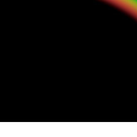
ötuş Hizmetleri
Mücevher Rötuş Hizmetleri
AI Eğitim Verileri