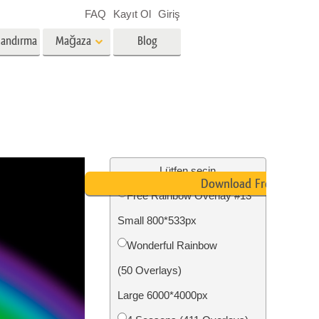
FAQ
Kayıt Ol
Giriş
landırma
Mağaza
Blog
es
Video
Profesyonel LUT
Video Yer Paylaşımları
zmetleri
Emlak Fotoğraf Düzenleme
Hizmetleri
Lütfen seçin
Download Free
Free Rainbow Overlay #13
nü
Small 800*533px
etleri
Fotoğraf Restorasyon Hizmetleri
Wonderful Rainbow
(50 Overlays)
Large 6000*4000px