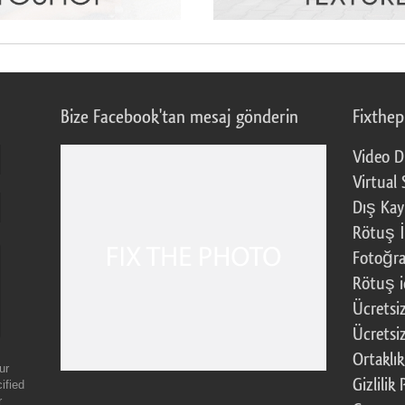
Bize Facebook'tan mesaj gönderin
Fixthe
Video D
Virtual 
Dış Kay
Rötuş İ
Fotoğra
Rötuş i
Ücretsi
Ücretsi
Ortaklı
ur
Gizlilik 
ified
r