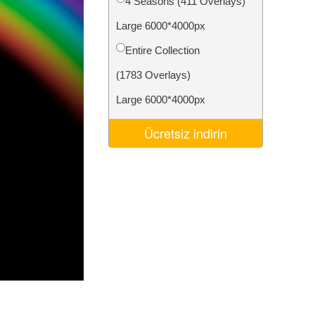
4 Seasons (411 Overlays)
Video Editing Services
Large 6000*4000px
Entire Collection
(1783 Overlays)
Large 6000*4000px
Ücretsiz indirin