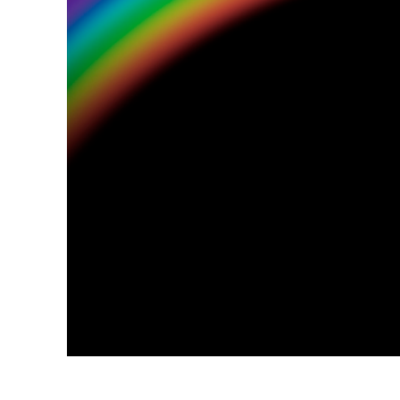
Ürün R