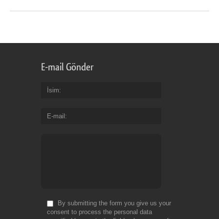
E-mail Gönder
İsim
E-mail
By submitting the form you give us your
consent to process the personal data