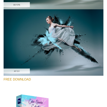
Lütfen seçin
Free PNG Overlay #5
Small 800*533px
Color Powder
(30 Overlays)
Large 6000*4000px
FREE DOWNLOAD
Sunlight Collection
(290 Overlays)
Large 6000*4000px