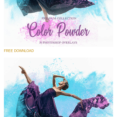
Lütfen seçin
Free PNG Overlay #19
Small 800*533px
Color Powder
(30 Overlays)
FREE DOWNLOAD
Large 6000*4000px
4 Seasons (411 Overlays)
Large 6000*4000px
Entire Collection
(1783 Overlays)
Large 6000*4000px
Ücretsiz indirin