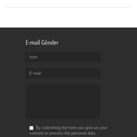
E-mail Gönder
İsim
E-mail
By submitting the form you give us your
consent to process the personal data