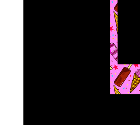
Ürün R