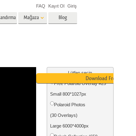
FAQ
Kayıt Ol
Giriş
landırma
Mağaza
Blog
es
Video
Profesyonel LUT
Video Yer Paylaşımları
zmetleri
Emlak Fotoğraf Düzenleme
Hizmetleri
Lütfen seçin
Download Free
Free Polaroid Overlay #25
nü
Small 800*1027px
etleri
Fotoğraf Restorasyon Hizmetleri
Polaroid Photos
(30 Overlays)
Large 6000*4000px