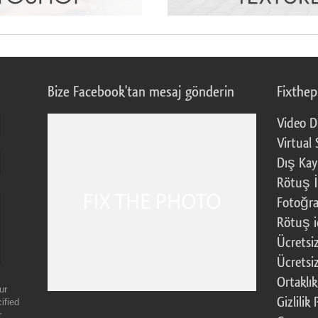
Bize Facebook'tan mesaj gönderin
Fixthe
Video D
Virtual 
Dış Kay
Rötuş İ
Fotoğra
Rötuş i
Ücretsi
Ücretsi
Ortaklı
ur
Gizlilik 
ified
r