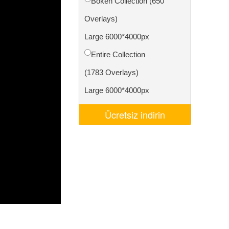
Bokeh Collection (650
Video Editing Services
Overlays)
Large 6000*4000px
Entire Collection
(1783 Overlays)
Large 6000*4000px
Ücretsiz indirin