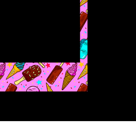
ötuş Hizmetleri
Mücevher Rötuş Hizmetleri
AI Eğitim Verileri