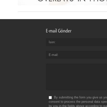
E-mail Gönder
İsim
E-mail
By submitting the form you give us yo
consent to process the personal data spec
by you in the fields above according to ou