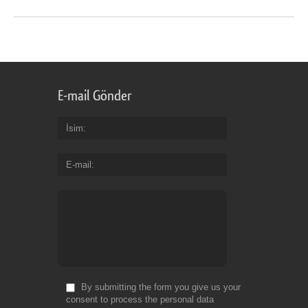
E-mail Gönder
İsim
E-mail
By submitting the form you give us your
consent to process the personal data