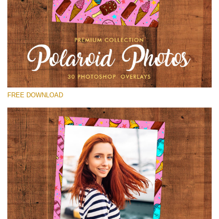
Lütfen seçin
Free Polaroid Overlay #16
Small 800*1027px
Polaroid Photos
(30 Overlays)
FREE DOWNLOAD
Large 6000*4000px
Light Sparkling
(740 Overlays)
Large 6000*4000px
Entire Collection
(1783 Overlays)
Large 6000*4000px