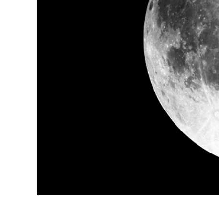
Ürün R