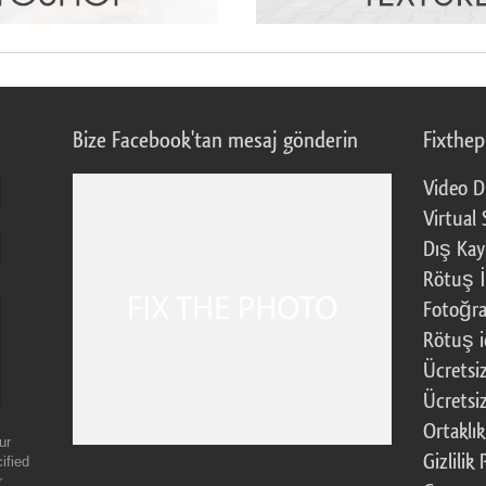
Bize Facebook'tan mesaj gönderin
Fixthe
Video D
Virtual 
Dış Kay
Rötuş İ
Fotoğra
Rötuş i
Ücretsi
Ücretsi
Ortaklı
ur
Gizlilik 
ified
r