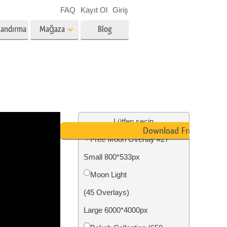
FAQ
Kayıt Ol
Giriş
landırma
Mağaza
Blog
es
Video
Profesyonel LUT
Video Yer Paylaşımları
zmetleri
Emlak Fotoğraf Düzenleme
Hizmetleri
Lütfen seçin
Download Free
Free Moon Overlay #27
nü
Small 800*533px
etleri
Fotoğraf Restorasyon Hizmetleri
Moon Light
(45 Overlays)
Large 6000*4000px