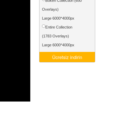
Bokeh Collection (650
Video Editing Services
Overlays)
Large 6000*4000px
Entire Collection
(1783 Overlays)
Large 6000*4000px
Ücretsiz indirin