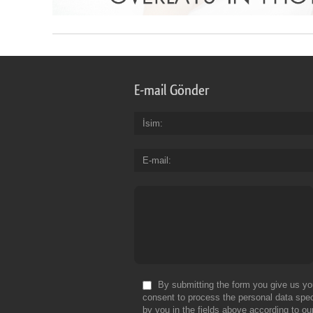
E-mail Gönder
İsim
E-mail
By submitting the form you give us yo
consent to process the personal data spec
by you in the fields above according to ou