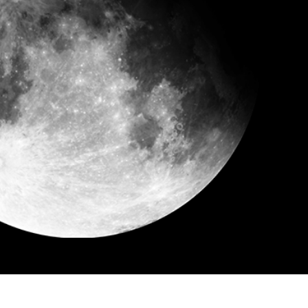
ötuş Hizmetleri
Mücevher Rötuş Hizmetleri
AI Eğitim Verileri