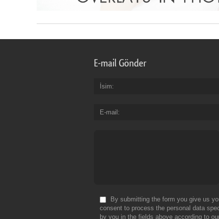
E-mail Gönder
İsim
E-mail
By submitting the form you give us yo
consent to process the personal data spec
by you in the fields above according to ou