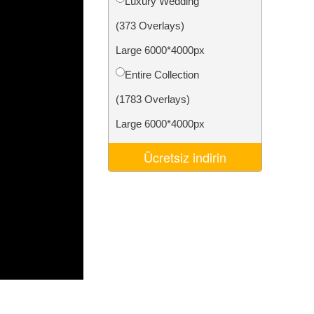
Luxury Wedding
Video Editing Services
(373 Overlays)
Large 6000*4000px
Entire Collection
(1783 Overlays)
Large 6000*4000px
Ücretsiz indirin