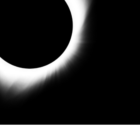
ötuş Hizmetleri
Mücevher Rötuş Hizmetleri
AI Eğitim Verileri