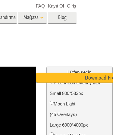
FAQ
Kayıt Ol
Giriş
landırma
Mağaza
Blog
es
Video
Profesyonel LUT
Video Yer Paylaşımları
zmetleri
Emlak Fotoğraf Düzenleme
Hizmetleri
Lütfen seçin
Download Free
Free Moon Overlay #14
nü
Small 800*533px
etleri
Fotoğraf Restorasyon Hizmetleri
Moon Light
(45 Overlays)
Large 6000*4000px