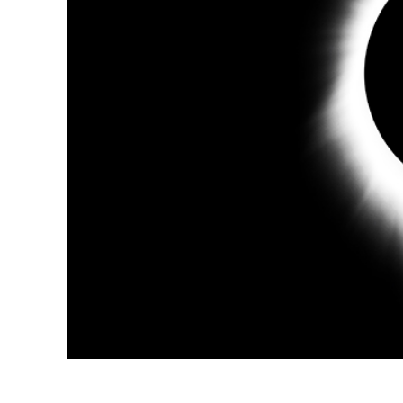
Ürün R