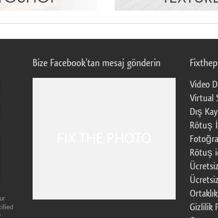
Bize Facebook'tan mesaj gönderin
Fixthe
Video D
Virtual 
Dış Kay
Rötuş İ
Fotoğra
Rötuş i
Ücretsi
Ücretsi
Ortaklı
ur
Gizlilik 
ified
r