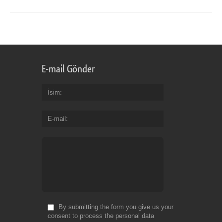
E-mail Gönder
İsim
E-mail
By submitting the form you give us your
consent to process the personal data