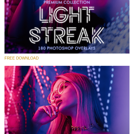
Lütfen seçin
Free Photoshop Overlay #28
Small 800*533px
Light Streak
(180 Overlays)
FREE DOWNLOAD
Large 6000*4000px
4 Seasons (411 Overlays)
Large 6000*4000px
Entire Collection
(1783 Overlays)
Large 6000*4000px
Ücretsiz indirin