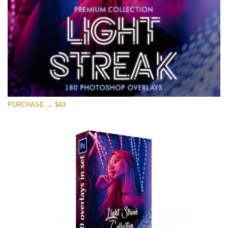
PURCHASE → $43