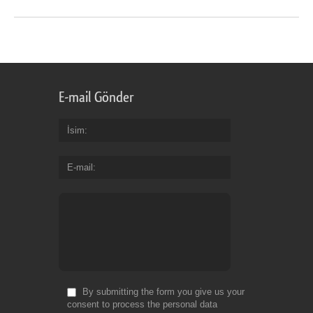
E-mail Gönder
İsim
E-mail
By submitting the form you give us your
consent to process the personal data