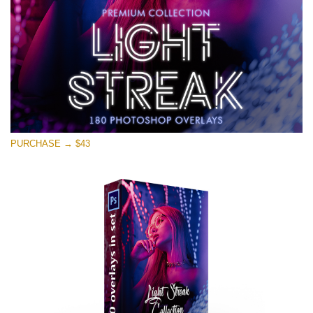
PURCHASE → $43