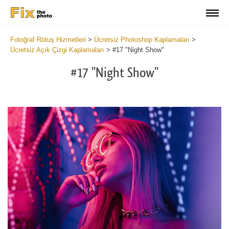
Fotoğraf Rötuş Hizmetleri
>
Ücretsiz Photoshop Kaplamaları
>
Ücretsiz Açık Çizgi Kaplamaları
>
#17 "Night Show"
#17 "Night Show"
Do
Fr
Ov