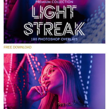
Lütfen seçin
Free Photoshop Overlay #17
Small 800*533px
Light Streak
(180 Overlays)
FREE DOWNLOAD
Large 6000*4000px
Fairy Tale (344 Overlays)
Large 6000*4000px
Entire Collection
(1783 Overlays)
Large 6000*4000px
Ücretsiz indirin