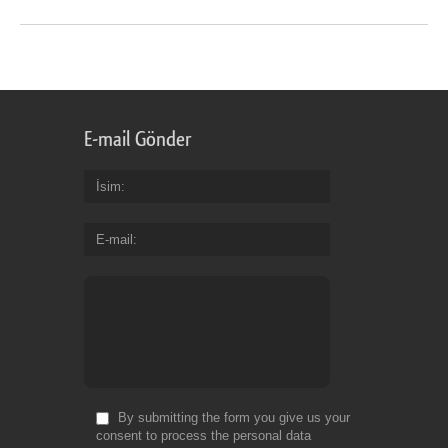
E-mail Gönder
İsim
E-mail
By submitting the form you give us your
consent to process the personal data