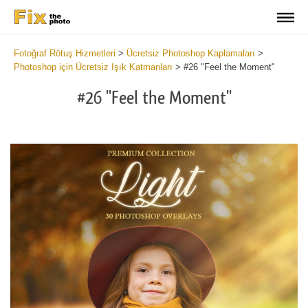
Fotoğraf Rötuş Hizmetleri
>
Ücretsiz Photoshop Kaplamaları
>
Photoshop için Ücretsiz Işık Katmanları
>
#26 "Feel the Moment"
#26 "Feel the Moment"
Do
Fr