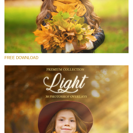
Lütfen seçin
Free Light Overlay #26
Small 800*533px
Light Overlays
(30 Overlays)
FREE DOWNLOAD
Large 6000*4000px
Fairy Tale (344 Overlays)
Large 6000*4000px
Entire Collection
(1783 Overlays)
Large 6000*4000px
Ücretsiz indirin