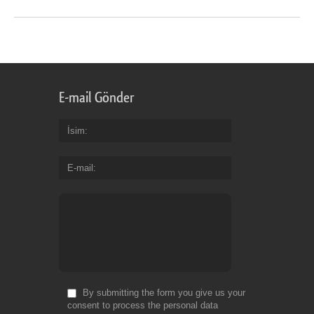
E-mail Gönder
İsim
E-mail
By submitting the form you give us your
consent to process the personal data