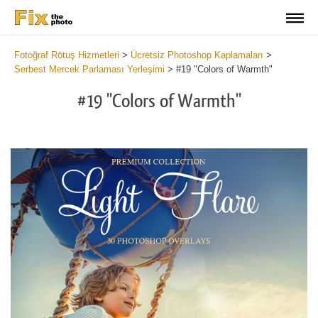
Fotoğraf Rötuş Hizmetleri
>
Ücretsiz Photoshop Kaplamaları
>
Serbest Mercek Parlaması Yerleşimi
>
#19 "Colors of Warmth"
#19 "Colors of Warmth"
Do
Fr