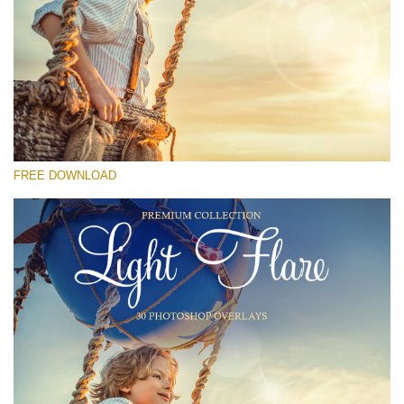
Lütfen seçin
Free Photoshop Overlay #19
Small 800*533px
Light Flare
(30 Overlays)
FREE DOWNLOAD
Large 6000*4000px
Fairy Tale (344 Overlays)
Large 6000*4000px
Entire Collection
(1783 Overlays)
Large 6000*4000px
Ücretsiz indirin