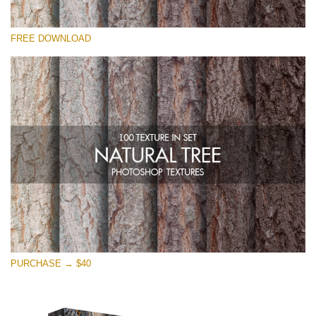
Lütfen seçin
FREE DOWNLOAD
Free Photoshop Overlay
Small 800*533px
Natural Tree
(100 Textures)
Large 6000*4000px
Entire Collection
(1783 Overlays)
Large 6000*4000px
Ücretsiz indirin
PURCHASE → $40