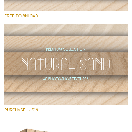
Lütfen seçin
FREE DOWNLOAD
Free Photoshop Overlay
Small 800*533px
Natural Sand
(40 Textures)
Large 6000*4000px
Entire Collection
(1783 Overlays)
Large 6000*4000px
Ücretsiz indirin
PURCHASE → $19