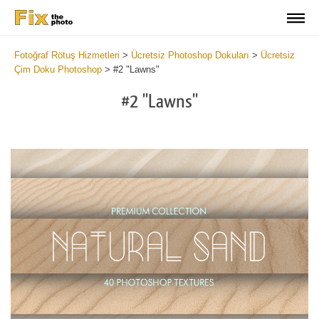
Fotoğraf Rötuş Hizmetleri
>
Ücretsiz Photoshop Dokuları
>
Ücretsiz
Çim Doku Photoshop
>
#2 "Lawns"
#2 "Lawns"
Do
Fr
Ov