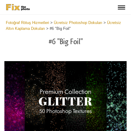
Fotoğraf Rötuş Hizmetleri
>
Ücretsiz Photoshop Dokuları
>
Ücretsiz
Altın Kaplama Dokuları
>
#6 "Big Foil"
#6 "Big Foil"
Do
Fr
Ov