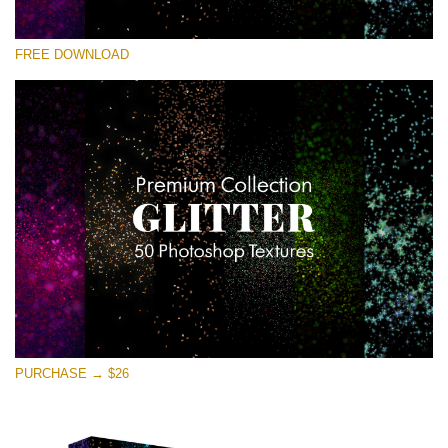
Lütfen seçin
FREE DOWNLOAD
Free Photoshop Overlay
Small 800*533px
Universe Stars Glitters
(50 Textures)
Large 6000*4000px
Entire Collection
(1783 Overlays)
Large 6000*4000px
Ücretsiz indirin
PURCHASE → $26