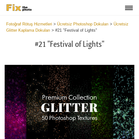
Fotoğraf Rötuş Hizmetleri
>
Ücretsiz Photoshop Dokuları
>
Ücretsiz
Glitter Kaplama Dokuları
>
#21 "Festival of Lights"
#21 "Festival of Lights"
Do
Fr
Ov