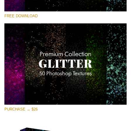
Lütfen seçin
FREE DOWNLOAD
Free Photoshop Overlay
Small 800*533px
Universe Stars Glitters
(50 Textures)
Large 6000*4000px
Entire Collection
(1783 Overlays)
Large 6000*4000px
Ücretsiz indirin
PURCHASE → $26