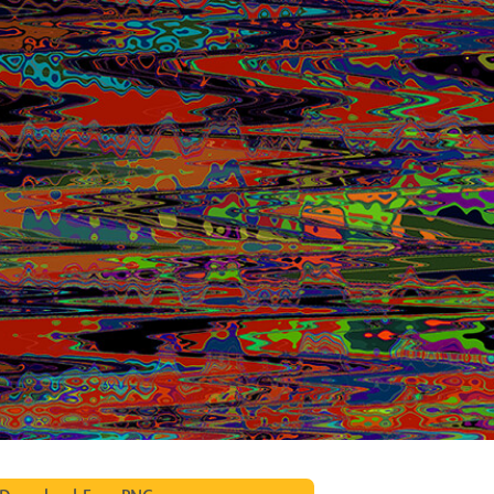
ötuş Hizmetleri
Mücevher Rötuş Hizmetleri
AI Eğitim Verileri