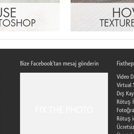
Bize Facebook'tan mesaj gönderin
Fixthe
Video D
Virtual 
Dış Kay
Rötuş İ
Fotoğra
Rötuş i
Ücretsi