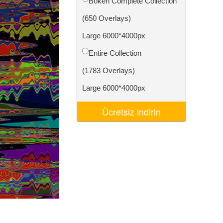
Bokeh Complete Collection
Video Editing Services
(650 Overlays)
Large 6000*4000px
Entire Collection
(1783 Overlays)
Large 6000*4000px
Ücretsiz indirin