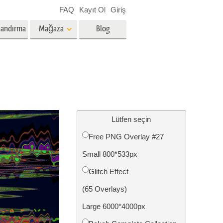
FAQ
Kayıt Ol
Giriş
landırma
Mağaza
Blog
es
Video
Profesyonel LUT
Video Yer Paylaşımları
zmetleri
Emlak Fotoğraf Düzenleme
Hizmetleri
Lütfen seçin
Free PNG Overlay #27
nü
Small 800*533px
etleri
Fotoğraf Restorasyon Hizmetleri
Glitch Effect
(65 Overlays)
Large 6000*4000px