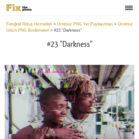
Fotoğraf Rötuş Hizmetleri
>
Ücretsiz PNG Yer Paylaşımları
>
Ücretsiz
Glitch PNG Bindirmeleri
>
#23 "Darkness"
#23 "Darkness"
Do
Fr
PN