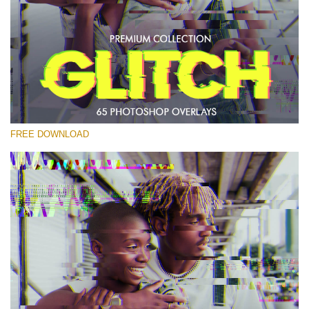
Lütfen seçin
Free PNG Overlay #23
Small 800*533px
Glitch Effect
(65 Overlays)
FREE DOWNLOAD
Large 6000*4000px
Luxury Wedding
(373 Overlays)
Large 6000*4000px
Entire Collection
(1783 Overlays)
Large 6000*4000px