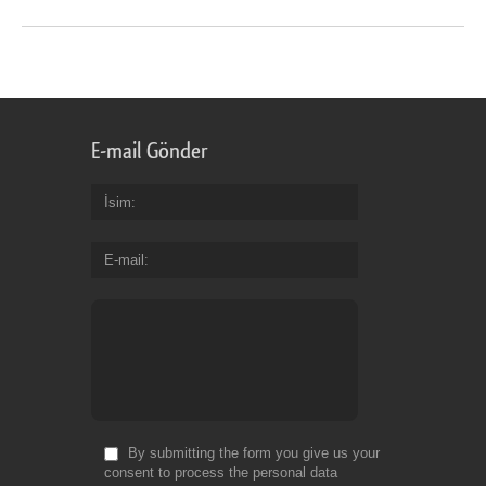
E-mail Gönder
İsim
E-mail
By submitting the form you give us your
consent to process the personal data