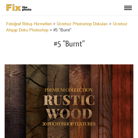
Fotoğraf Rötuş Hizmetleri
>
Ücretsiz Photoshop Dokuları
>
Ücretsiz
Ahşap Doku Photoshop
>
#5 "Burnt"
#5 "Burnt"
Do
Fr
Ov