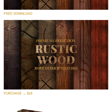
Lütfen seçin
FREE DOWNLOAD
Free Photoshop Overlay
Small 800*533px
Rustic Wood
(30 Textures)
Large 6000*4000px
Entire Collection
(1783 Overlays)
Large 6000*4000px
Ücretsiz indirin
PURCHASE → $18