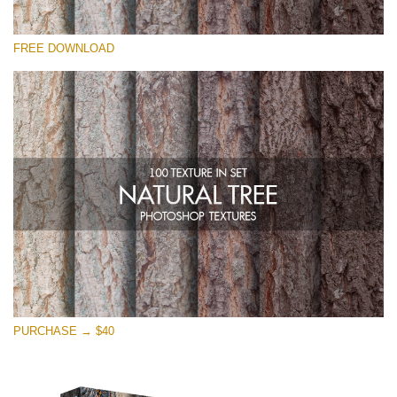
Lütfen seçin
FREE DOWNLOAD
Free Photoshop Overlay
Small 800*533px
Natural Tree
(100 Textures)
Large 6000*4000px
Entire Collection
(1783 Overlays)
Large 6000*4000px
Ücretsiz indirin
PURCHASE → $40