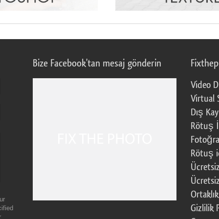
Bize Facebook'tan mesaj gönderin
Fixthe
Video D
Virtual 
Dış Kay
Rötuş İ
Fotoğra
Rötuş i
Ücretsi
Ücretsi
Ortaklı
ur
Gizlilik 
ified
r