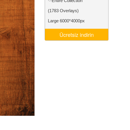
Entire Collection
Video Editing Services
(1783 Overlays)
Large 6000*4000px
Ücretsiz indirin