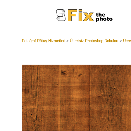
Fotoğraf Rötuş Hizmetleri
>
Ücretsiz Photoshop Dokuları
>
Ücre
Lightroom
Tüm LR H
Headshot
Koleksiyon
En İyi An
Mobil Kol
Düğün Fo