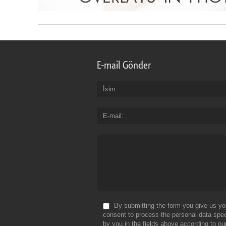
E-mail Gönder
İsim
E-mail
By submitting the form you give us yo
consent to process the personal data spec
by you in the fields above according to ou