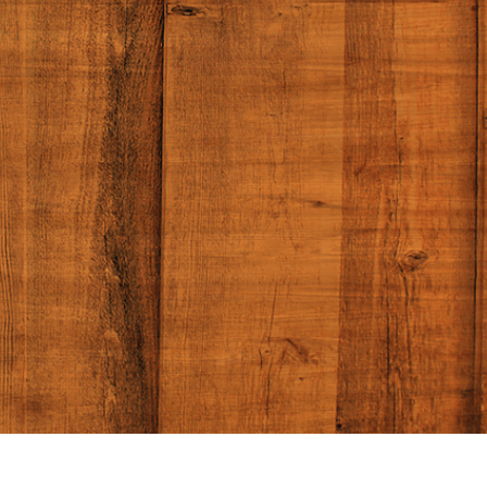
ötuş Hizmetleri
Mücevher Rötuş Hizmetleri
AI Eğitim Verileri