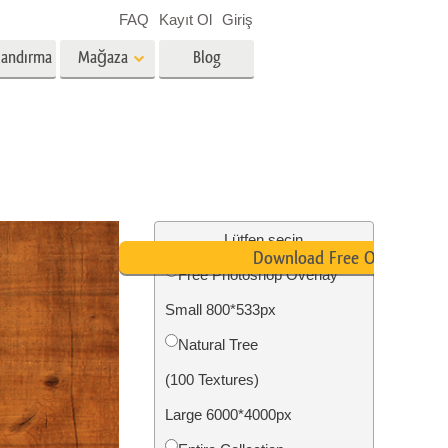
FAQ
Kayıt Ol
Giriş
landırma
Mağaza
Blog
es
Video
Profesyonel LUT
Video Yer Paylaşımları
zmetleri
Emlak Fotoğraf Düzenleme
Hizmetleri
Lütfen seçin
Download Free Overlay
Free Photoshop Overlay
nü
Small 800*533px
etleri
Fotoğraf Restorasyon Hizmetleri
Natural Tree
(100 Textures)
Large 6000*4000px