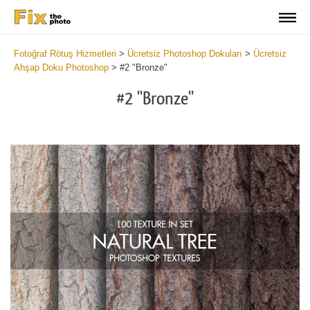
Fotoğraf Rötuş Hizmetleri
>
Ücretsiz Photoshop Dokuları
>
Ücretsiz
Ahşap Doku Photoshop
>
#2 "Bronze"
#2 "Bronze"
Do
Fr
Ov