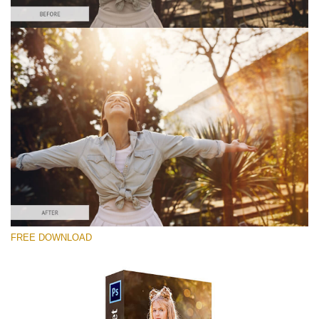
Lütfen seçin
Free Photoshop Overlay #3
Small 800*533px
Sun Flares
(50 Overlays)
Large 6000*4000px
FREE DOWNLOAD
Sunlight Collection
(290 Overlays)
Large 6000*4000px