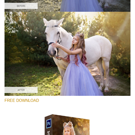
Lütfen seçin
Free Ps Overlay #10
Small 800*533px
Sun Flares
(50 Overlays)
Large 6000*4000px
FREE DOWNLOAD
Light Sparkling
(740 Overlays)
Large 6000*4000px