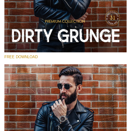
Lütfen seçin
Free Photoshop Overlay
Small 800*533px
Dirty Grunge
(31 Overlays)
FREE DOWNLOAD
Large 6000*4000px
Entire Collection
(1783 Overlays)
Large 6000*4000px
Ücretsiz indirin