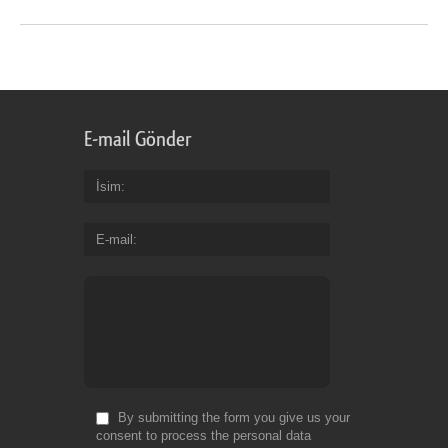
E-mail Gönder
İsim
E-mail
By submitting the form you give us your
consent to process the personal data