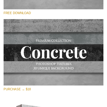
Lütfen seçin
FREE DOWNLOAD
Free Photoshop Overlay
Small 800*533px
Concrete Textures
(30 Textures)
Large 6000*4000px
Entire Collection
(1783 Overlays)
Large 6000*4000px
Ücretsiz indirin
PURCHASE → $18