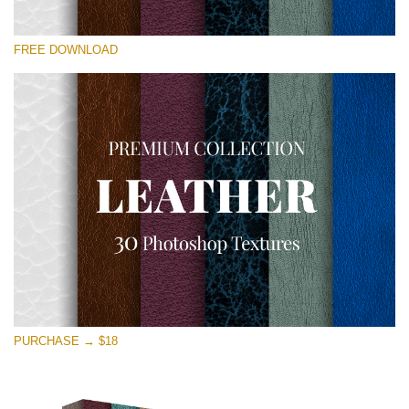
Lütfen seçin
FREE DOWNLOAD
Free Photoshop Overlay
Small 800*533px
Real Leather
(30 Textures)
Large 6000*4000px
Entire Collection
(1783 Overlays)
Large 6000*4000px
Ücretsiz indirin
PURCHASE → $18