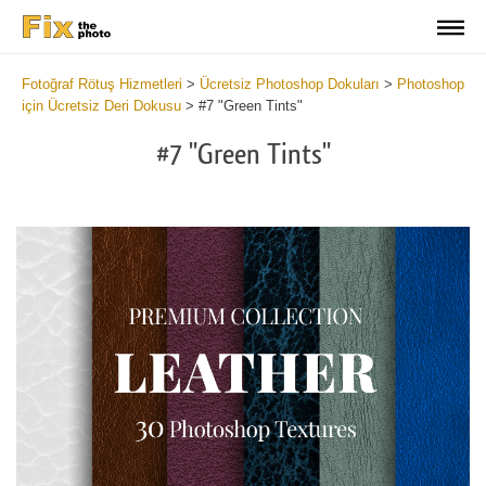
Fotoğraf Rötuş Hizmetleri
>
Ücretsiz Photoshop Dokuları
>
Photoshop
için Ücretsiz Deri Dokusu
>
#7 "Green Tints"
#7 "Green Tints"
Do
Fr
Ov