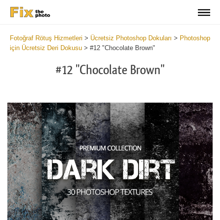
Fotoğraf Rötuş Hizmetleri
>
Ücretsiz Photoshop Dokuları
>
Photoshop
için Ücretsiz Deri Dokusu
>
#12 "Chocolate Brown"
#12 "Chocolate Brown"
Do
Fr
Ov