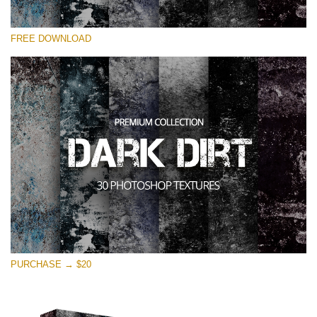
Lütfen seçin
FREE DOWNLOAD
Free Photoshop Overlay
Small 800*533px
Dark Dirt
(30 Overlays)
Large 6000*4000px
Entire Collection
(1783 Overlays)
Large 6000*4000px
Ücretsiz indirin
PURCHASE → $20