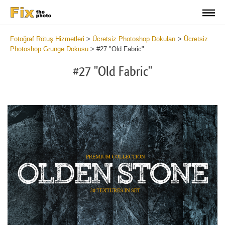
Fotoğraf Rötuş Hizmetleri
>
Ücretsiz Photoshop Dokuları
>
Ücretsiz
Photoshop Grunge Dokusu
>
#27 "Old Fabric"
#27 "Old Fabric"
Do
Fr
Ov