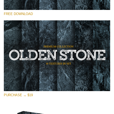
Lütfen seçin
FREE DOWNLOAD
Free Photoshop Overlay
Small 800*533px
Olden Stone
(30 Overlays)
Large 6000*4000px
Entire Collection
(1783 Overlays)
Large 6000*4000px
Ücretsiz indirin
PURCHASE → $19