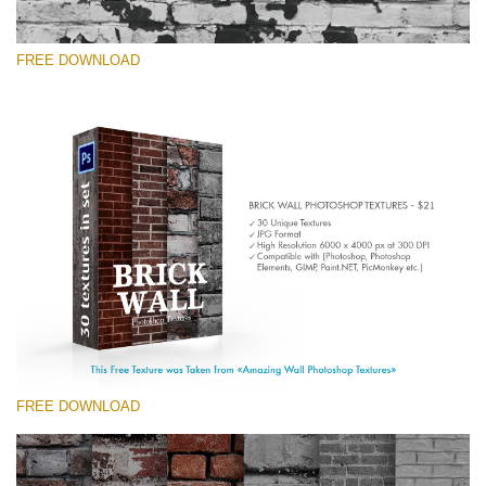
FREE DOWNLOAD
Lütfen seçin
Free Photoshop Texture #4 Small 800*533px
Brick Wall
(30 Textures)
Large 6000*4000px
Entire Collection
(1783 Overlays)
FREE DOWNLOAD
Large 6000*4000px
Ücretsiz indirin