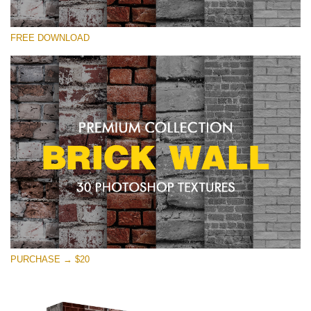
Lütfen seçin
FREE DOWNLOAD
Free Photoshop Texture #28 Small 800*533px
Brick Wall
(30 Textures)
Large 6000*4000px
Entire Collection
(1783 Overlays)
Large 6000*4000px
Ücretsiz indirin
PURCHASE → $20