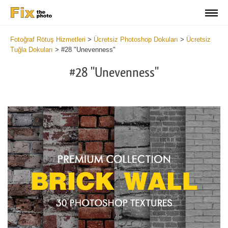
Fotoğraf Rötuş Hizmetleri
>
Ücretsiz Photoshop Dokuları
>
Ücretsiz
Tuğla Dokuları
>
#28 "Unevenness"
#28 "Unevenness"
Do
Fr
Te