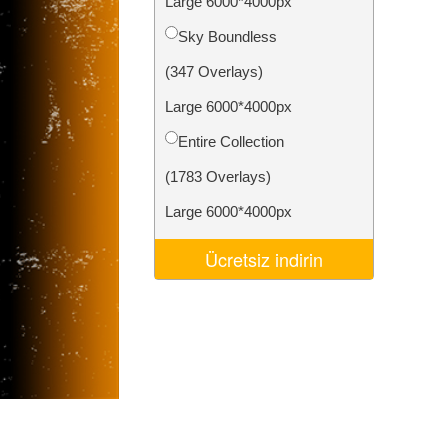
Large 6000*4000px
Video Editing Services
Sky Boundless
(347 Overlays)
Large 6000*4000px
Entire Collection
(1783 Overlays)
Large 6000*4000px
Ücretsiz indirin