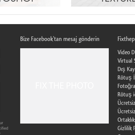
Bize Facebook'tan mesaj gönderin
Fixthe
Video D
Virtual 
Dış Kay
Rötuş İ
Fotoğra
Rötuş i
Ücretsi
Ücretsi
Ortaklı
ur
Gizlilik 
ified
r