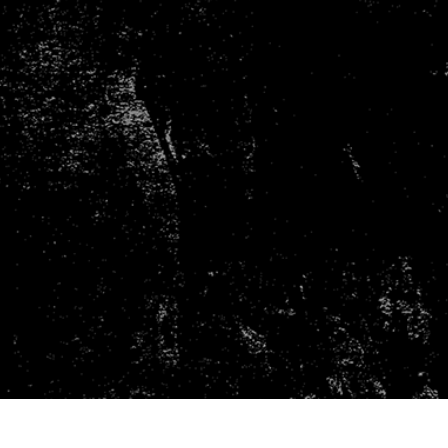
ötuş Hizmetleri
Mücevher Rötuş Hizmetleri
AI Eğitim Verileri