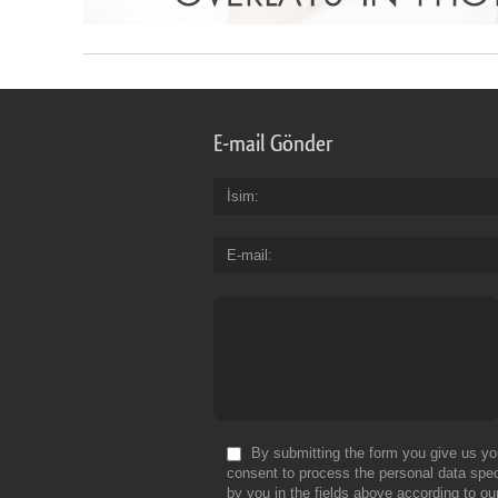
E-mail Gönder
İsim
E-mail
By submitting the form you give us yo
consent to process the personal data spec
by you in the fields above according to ou