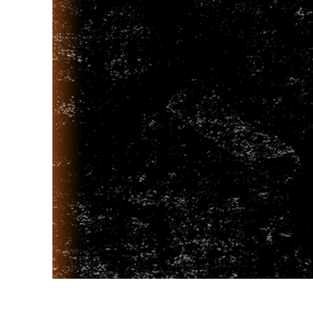
Ürün R